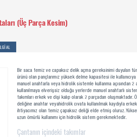
aları (Üç Parça Kesim)
LGİ AL
Bir saca temiz ve capaksız delik açma gereksinimi duyulan tüm 
ürünü olan pançlarımız yüksek delme kapasitesi ile kullanıcıy
manuel anahtarla veya hidrolik sistemle kullanma açısından 2 a
kullanılmaya elverişsiz olduğu yerlerde manuel anahtarlı sistem
takımları erkek ve dişi kalıp olarak 2 parçadan oluşmaktadır.
deliğine anahtar veyahidrolik cıvata kullanılmak kaydıyla erkek 
ihtiyacımız olan temiz çapaksız deliği elde etmiş oluruz. Yüks
uzun ömürlü kullanımı için hidrolik sistem gerekmektedir.
Çantanın içindeki takımlar