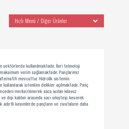
Hızlı Menü / Diğer Ürünler
Bakır Bara Delme, Kesme, Bükme Ekipmanları
Yuvarlak, Kare, Dikdörtgen Panç Takımları
Özel El Aleti, Pabuç Sıkma, Makine, Pres ve Kalıp
sektörlerde kullanılmaktadır. İleri teknoloji
a maksimum verim sağlamaktadır. Pançlarımız
lternatifi mevcuttur. Hidrolik sistemin
 kullanılarak istenilen delikler açılmaktadır. Panç
 Önceden merkezlenerek saca acılan kılavuz
ve dişi kalıbın arasında sacı sıkıştırıp keserek
ek adetli kesimlerde pançların ve civataların daha