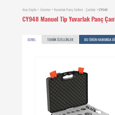
Ana Sayfa
Ürünler
Yuvarlak Panç Setleri - Çantalı
CY948
CY948 Manuel Tip Yuvarlak Panç Çant
GENEL
TEKNİK ÖZELLİKLER
BU ÜRÜN HAKKINDA Bİ