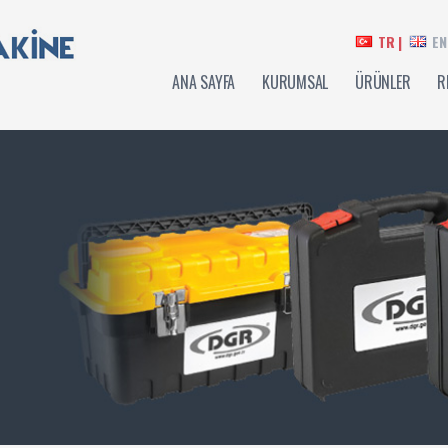
TR |
EN
ANA SAYFA
KURUMSAL
ÜRÜNLER
R