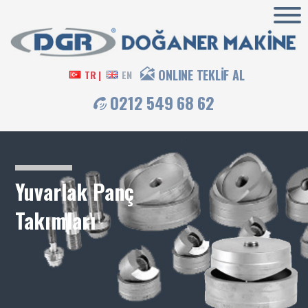
ONLINE TEKLİF AL
TR |
EN
0212 549 68 62
Yuvarlak Panç
Takımları